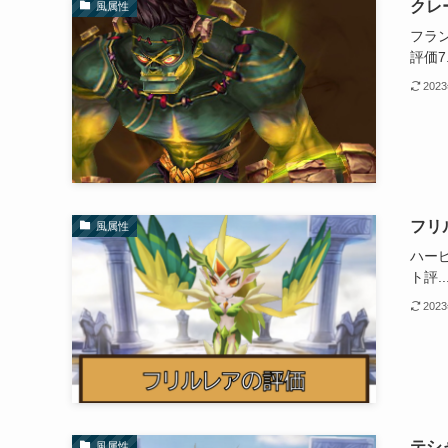
クレ
風属性
フラ
評価7.
202
フリ
風属性
ハー
ト評..
202
テシ
風属性