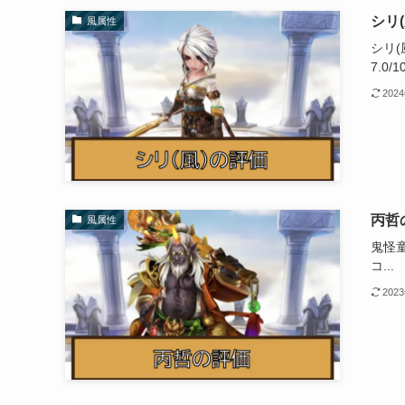
シリ
風属性
シリ(
7.0/10
202
丙哲
風属性
鬼怪童
コ...
202