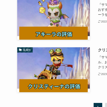
『サ
おす
ーラ
202
クリ
風属性
『サ
ル、
クリ
202