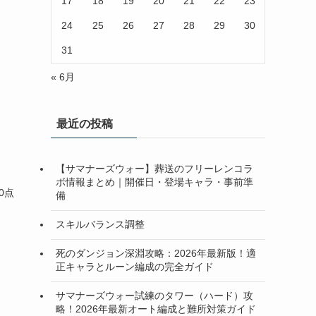
17
18
19
20
21
22
23
24
25
26
27
28
29
30
31
« 6月
最近の投稿
【サマナーズウォー】葬送のフリーレンコラ
ボ情報まとめ｜開催日・登場キャラ・事前準
0点
備
スキルバランス調整
死のダンジョン深淵攻略：2026年最新版！適
正キャラとルーン編成の完全ガイド
サマナーズウォー試練のタワー（ハード）攻
略！2026年最新オート編成と難所対策ガイド