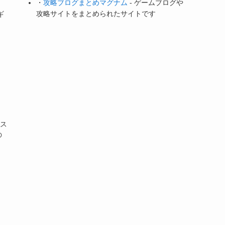
・
攻略ブログまとめマグナム
- ゲームブログや
攻略サイトをまとめられたサイトです
ギ
やス
の