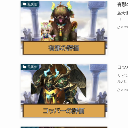
有那
風属性
尨犬使
コ...
202
コッ
風属性
リビ
ルバ..
202