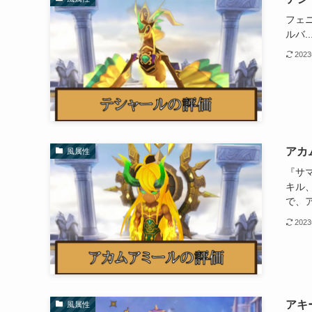
フェ
ルバ..
202
アカ
風属性
『サ
キル
で、
202
アキ
風属性