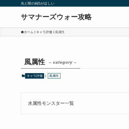
光と闇の純5がほしい
サマナーズウォー攻略
ホーム
キャラ評価
風属性
風属性
– category –
キャラ評価
風属性
水属性モンスター一覧