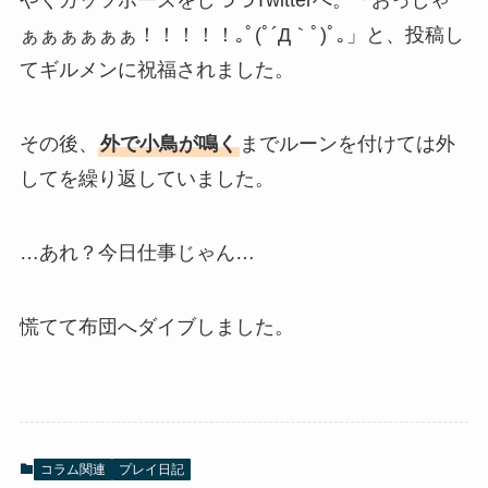
やくガッツポーズをしつつTwitterへ。「おっしゃ
ぁぁぁぁぁぁ！！！！！｡ﾟ(ﾟ´Д｀ﾟ)ﾟ｡」と、投稿し
てギルメンに祝福されました。
その後、
外で小鳥が鳴く
までルーンを付けては外
してを繰り返していました。
…あれ？今日仕事じゃん…
慌てて布団へダイブしました。
コラム関連
プレイ日記