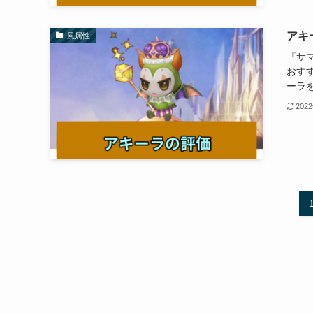
アキ
風属性
『サ
おす
ーラ
202