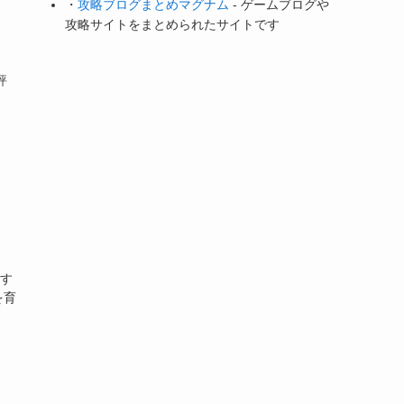
・
攻略ブログまとめマグナム
- ゲームブログや
攻略サイトをまとめられたサイトです
評
おす
を育