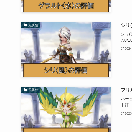
シリ
風属性
シリ(
7.0/10
202
フリ
風属性
ハー
ト評..
202