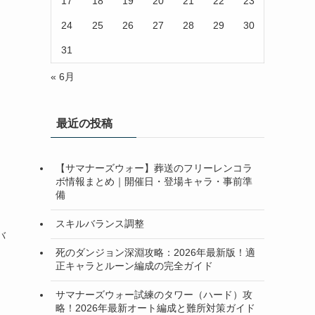
17
18
19
20
21
22
23
24
25
26
27
28
29
30
31
« 6月
最近の投稿
【サマナーズウォー】葬送のフリーレンコラ
ボ情報まとめ｜開催日・登場キャラ・事前準
備
スキルバランス調整
バ
死のダンジョン深淵攻略：2026年最新版！適
正キャラとルーン編成の完全ガイド
サマナーズウォー試練のタワー（ハード）攻
略！2026年最新オート編成と難所対策ガイド