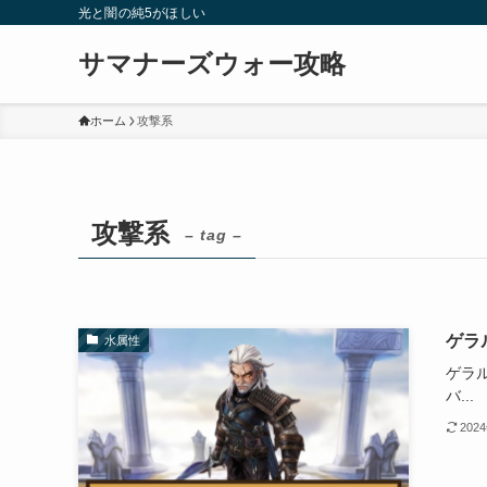
光と闇の純5がほしい
サマナーズウォー攻略
ホーム
攻撃系
攻撃系
– tag –
ゲラ
水属性
ゲラル
バ...
202