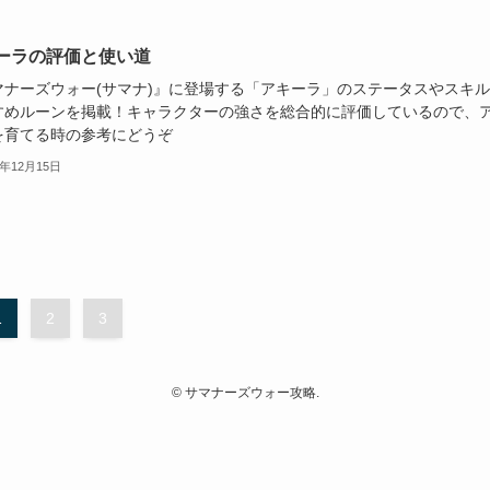
ーラの評価と使い道
マナーズウォー(サマナ)』に登場する「アキーラ」のステータスやスキ
すめルーンを掲載！キャラクターの強さを総合的に評価しているので、
を育てる時の参考にどうぞ
2年12月15日
1
2
3
©
サマナーズウォー攻略.