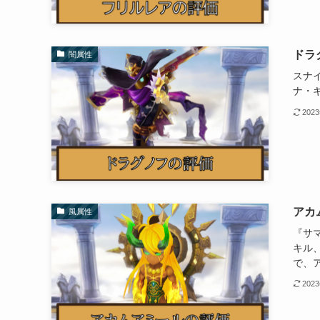
ドラ
闇属性
スナイ
ナ・ギ.
202
アカ
風属性
『サ
キル
で、
202