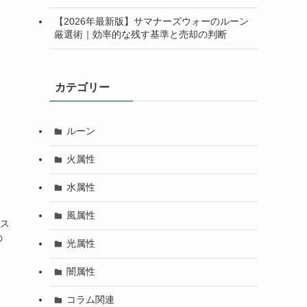
【2026年最新版】サマナーズウォーのルーン
厳選術｜効率的な残す基準と売却の判断
カテゴリー
ルーン
火属性
水属性
風属性
やス
の
光属性
闇属性
コラム関連