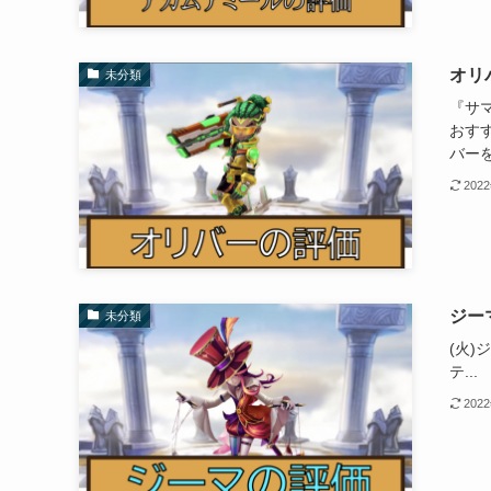
オリ
未分類
『サ
おす
バー
202
ジー
未分類
(火)
テ...
202