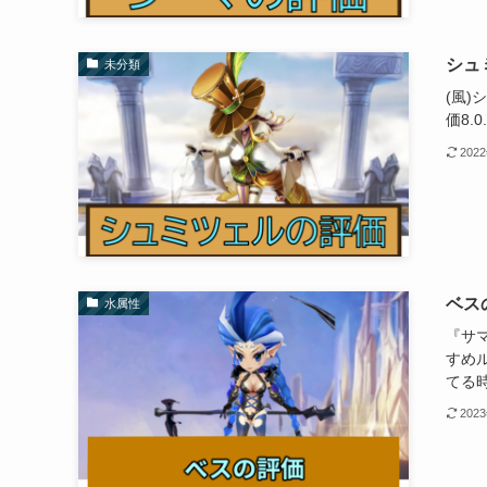
シュ
未分類
(風
価8.0.
202
ベス
水属性
『サ
すめ
てる
202