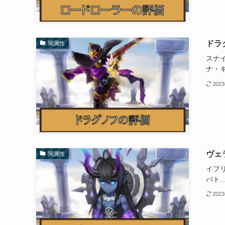
ドラ
闇属性
スナイ
ナ・ギ.
202
ヴェ
闇属性
イフ
バト..
202