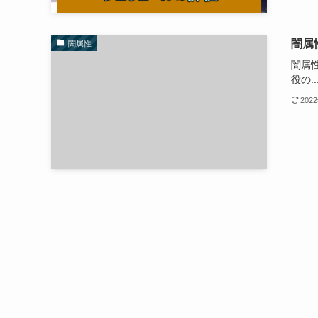
闇属
闇属性
闇属
役の..
202