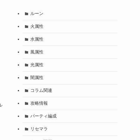
ルーン
火属性
水属性
風属性
光属性
闇属性
コラム関連
攻略情報
ル
パーティ編成
リセマラ