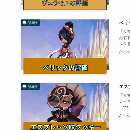
ベリ
闇属性
『サ
おす
ッタ
202
エス
闇属性
『サ
テー
して
202