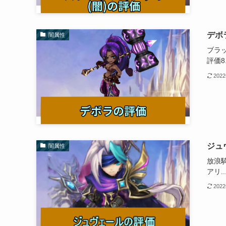
デボ
闇属性
ブラ
評価8.
202
ジュ
闇属性
放浪
アリ..
202