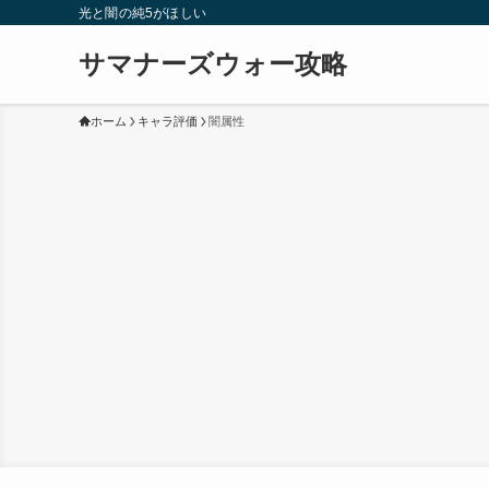
光と闇の純5がほしい
サマナーズウォー攻略
ホーム
キャラ評価
闇属性