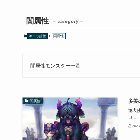
闇属性
– category –
キャラ評価
闇属性
闇属性モンスター一覧
多美
闇属性
尨犬使
コ...
202