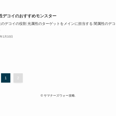
性デコイのおすすめモンスター
性のデコイの役割 光属性のターゲットをメインに担当する 闇属性のデコ
.
2年1月10日
1
2
©
サマナーズウォー攻略.