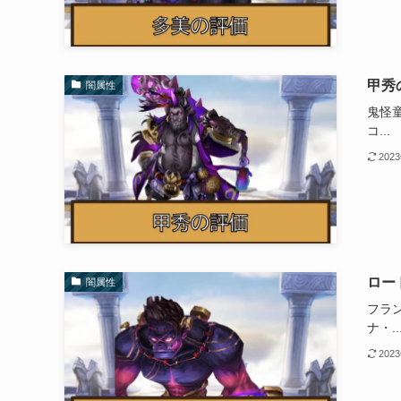
甲秀
闇属性
鬼怪童
コ...
202
ロー
闇属性
フラ
ナ・..
202