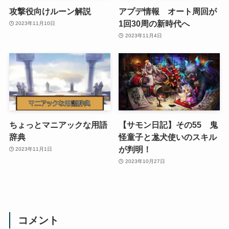
攻撃役向けルーン解説
アプデ情報 オート周回が
1回30周の新時代へ
2023年11月10日
2023年11月4日
ちょっとマニアックな用語
【サモン日記】その55 鬼
辞典
怪童子と尨犬使いのスキル
が判明！
2023年11月1日
2023年10月27日
コメント