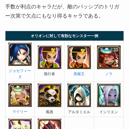
手数が利点のキャラだが、敵のパッシブのトリガ
ー次第で欠点にもなり得るキャラである。
オリオンに対して有効なモンスター一例
ジョセフィー
孫行者
美猴王
ノラ
ヌ
ライリー
風燕
アルタミエル
イシリエン