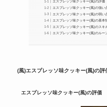
エスプレッソ味クッキー(風)の評価
エスプレッソ味クッキー(風)の強い
エスプレッソ味クッキー(風)の弱い
エスプレッソ味クッキー(風)の基本
エスプレッソ味クッキー(風)のスキ
エスプレッソ味クッキー(風)のルー
(風)エスプレッソ味クッキー(風)の
エスプレッソ味クッキー(風)の評価