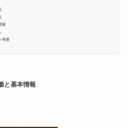
点
点
情報
ル
ン考察
評価と基本情報