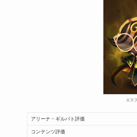
エスプ
アリーナ・ギルバト評価
コンテンツ評価