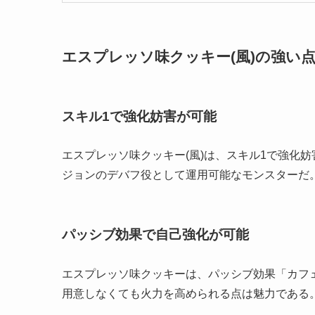
エスプレッソ味クッキー(風)の強い
スキル1で強化妨害が可能
エスプレッソ味クッキー(風)は、スキル1で強化
ジョンのデバフ役として運用可能なモンスターだ
パッシブ効果で自己強化が可能
エスプレッソ味クッキーは、パッシブ効果「カフ
用意しなくても火力を高められる点は魅力である