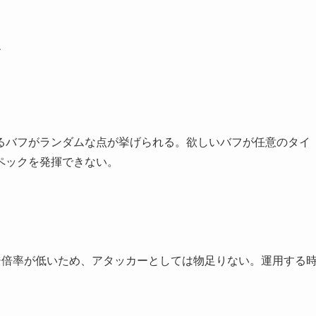
点
るバフがランダムな点が挙げられる。欲しいバフが任意のタイ
ペックを発揮できない。
ジ倍率が低いため、アタッカーとしては物足りない。運用する